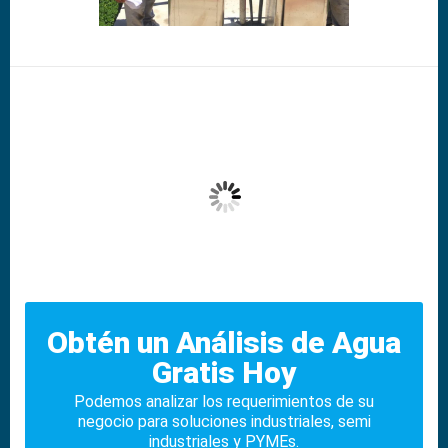
Obtén un Análisis de Agua
Gratis Hoy
Podemos analizar los requerimientos de su
negocio para soluciones industriales, semi
industriales y PYMEs.